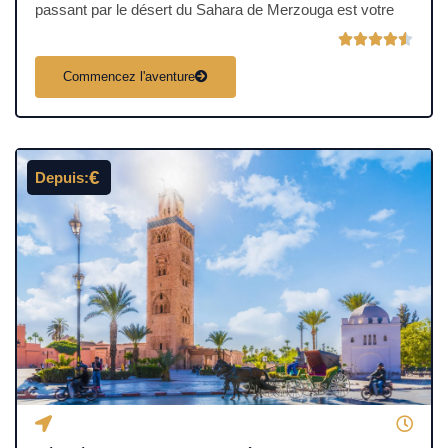
passant par le désert du Sahara de Merzouga est votre
N





o
Commencez l'aventure
t
é
4
.
€
Depuis:
5
s
u
r
5