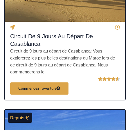
Circuit De 9 Jours Au Départ De
Casablanca
Circuit de 9 jours au départ de Casablanca: Vous
explorerez les plus belles destinations du Maroc lors de
ce circuit de 9 jours au départ de Casablanca. Nous
commencerons le
N





o
Commencez l'aventure
t
é
4
.
€
Depuis:
5
s