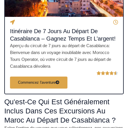
Itinéraire De 7 Jours Au Départ De
Casablanca – Gagnez Temps Et L’argent!
Aperçu du circuit de 7 jours au départ de Casablanca:
Bienvenue dans un voyage inoubliable avec Morocco
Tours Operator, où votre circuit de 7 jours au départ de
Casablanca dévoilera
N





o
Commencez l'aventure
t
é
Qu'est-Ce Qui Est Généralement
4
.
Inclus Dans Ces Excursions Au
5
Maroc Au Départ De Casablanca ?
s
u