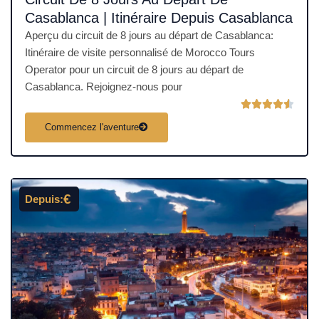
Casablanca | Itinéraire Depuis Casablanca
Aperçu du circuit de 8 jours au départ de Casablanca:
Itinéraire de visite personnalisé de Morocco Tours
Operator pour un circuit de 8 jours au départ de
Casablanca. Rejoignez-nous pour
N





o
Commencez l'aventure
t
é
4
.
€
Depuis:
5
s
u
r
5