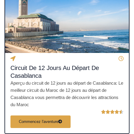
u
r
5
Circuit De 12 Jours Au Départ De
Casablanca
Aperçu du circuit de 12 jours au départ de Casablanca: Le
meilleur circuit du Maroc de 12 jours au départ de
Casablanca vous permettra de découvrir les attractions
du Maroc
N





o
Commencez l'aventure
t
é