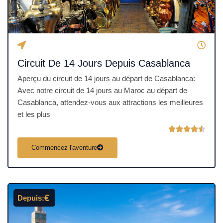
Circuit De 14 Jours Depuis Casablanca
Aperçu du circuit de 14 jours au départ de Casablanca:
Avec notre circuit de 14 jours au Maroc au départ de
Casablanca, attendez-vous aux attractions les meilleures
et les plus
N





o
Commencez l'aventure
t
é
4
.
€
Depuis:
5
s