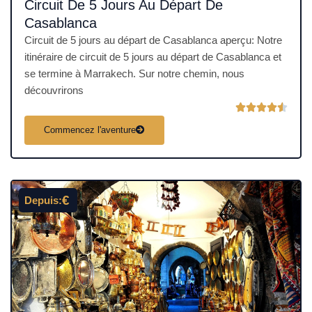
Circuit De 5 Jours Au Départ De
Casablanca
Circuit de 5 jours au départ de Casablanca aperçu: Notre
itinéraire de circuit de 5 jours au départ de Casablanca et
se termine à Marrakech. Sur notre chemin, nous
découvrirons
N





o
Commencez l'aventure
t
é
4
.
€
Depuis:
5
s
u
r
5