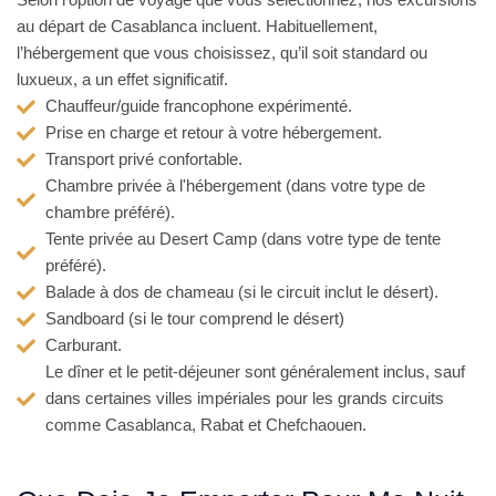
Selon l’option de voyage que vous sélectionnez, nos excursions
au départ de Casablanca incluent. Habituellement,
r
l’hébergement que vous choisissez, qu’il soit standard ou
5
luxueux, a un effet significatif.
Chauffeur/guide francophone expérimenté.
Prise en charge et retour à votre hébergement.
Transport privé confortable.
Chambre privée à l'hébergement (dans votre type de
chambre préféré).
Tente privée au Desert Camp (dans votre type de tente
préféré).
Balade à dos de chameau (si le circuit inclut le désert).
Sandboard (si le tour comprend le désert)
Carburant.
Le dîner et le petit-déjeuner sont généralement inclus, sauf
dans certaines villes impériales pour les grands circuits
comme Casablanca, Rabat et Chefchaouen.