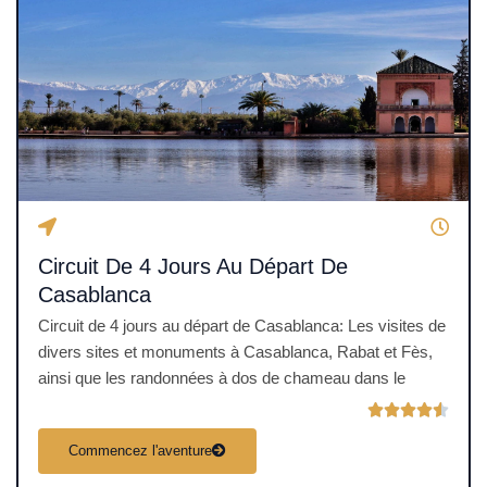
u
r
5
Circuit De 4 Jours Au Départ De
Casablanca
Circuit de 4 jours au départ de Casablanca: Les visites de
divers sites et monuments à Casablanca, Rabat et Fès,
ainsi que les randonnées à dos de chameau dans le
N





o
Commencez l'aventure
t