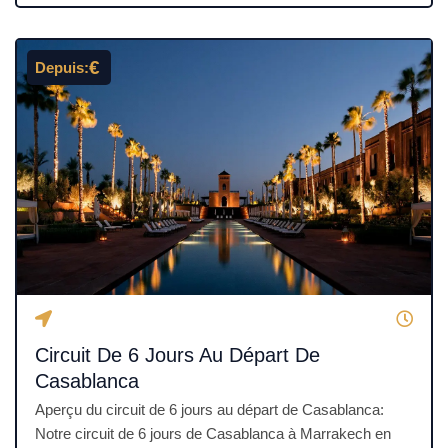
é
4
.
€
Depuis:
5
s
u
r
5
Circuit De 6 Jours Au Départ De
Casablanca
Aperçu du circuit de 6 jours au départ de Casablanca:
Notre circuit de 6 jours de Casablanca à Marrakech en