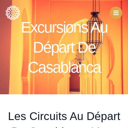
Aller
au
contenu
Excursions Au
Départ De
Casablanca
Les Circuits Au Départ