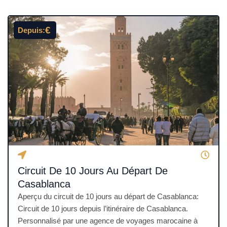
4
.
€
Depuis:
5
s
u
r
5
Circuit De 10 Jours Au Départ De
Casablanca
Aperçu du circuit de 10 jours au départ de Casablanca:
Circuit de 10 jours depuis l’itinéraire de Casablanca.
Personnalisé par une agence de voyages marocaine à