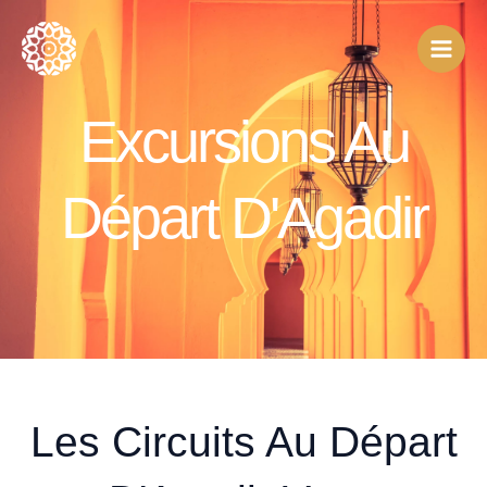
Aller
au
contenu
Excursions Au
Départ D'Agadir
Les Circuits Au Départ