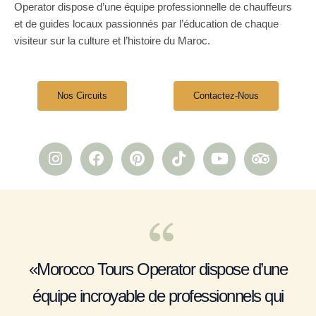
Operator dispose d’une équipe professionnelle de chauffeurs
et de guides locaux passionnés par l’éducation de chaque
visiteur sur la culture et l’histoire du Maroc.
Nos Circuits
Contactez-Nous
I
F
P
T
Y
T
n
a
i
i
o
r
s
c
n
k
u
i
t
e
t
t
t
p
a
b
e
o
u
a
g
o
r
k
b
d
r
o
e
e
v
a
k
s
i
«Morocco Tours Operator dispose d’une
m
t
s
o
équipe incroyable de professionnels qui
r