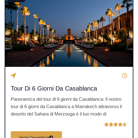
i
o
n
e
4
.
5
s
u
5
Tour Di 6 Giorni Da Casablanca
Panoramica del tour di 6 giorni da Casablanca: Il nostro
tour di 6 giorni da Casablanca a Marrakech attraverso il
deserto del Sahara di Merzouga è il tuo modo di
V





a
Inizia l'avventura