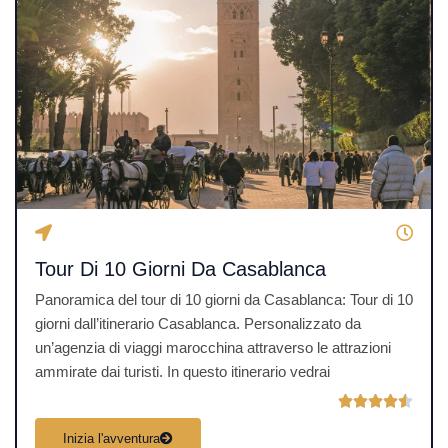
i
o
n
e
4
.
5
s
u
5
Tour Di 10 Giorni Da Casablanca
Panoramica del tour di 10 giorni da Casablanca: Tour di 10
giorni dall’itinerario Casablanca. Personalizzato da
un’agenzia di viaggi marocchina attraverso le attrazioni
ammirate dai turisti. In questo itinerario vedrai
V





a
Inizia l'avventura
l