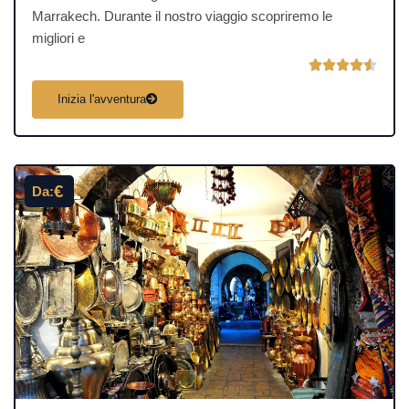
Marrakech. Durante il nostro viaggio scopriremo le
migliori e
V





a
Inizia l'avventura
l
u
t
a
€
Da:
z
i
o
n
e
4
.
5
s
u