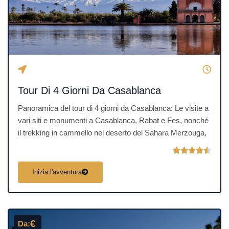
4
.
5
s
u
5
Tour Di 4 Giorni Da Casablanca
Panoramica del tour di 4 giorni da Casablanca: Le visite a
vari siti e monumenti a Casablanca, Rabat e Fes, nonché
il trekking in cammello nel deserto del Sahara Merzouga,
V





a
Inizia l'avventura
l
u
t
a
€
Da:
z