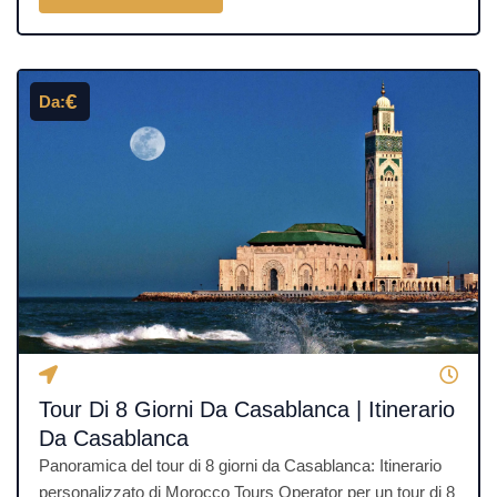
u
t
a
€
Da:
z
i
o
n
e
4
.
5
s
u
5
Tour Di 8 Giorni Da Casablanca | Itinerario
Da Casablanca
Panoramica del tour di 8 giorni da Casablanca: Itinerario
personalizzato di Morocco Tours Operator per un tour di 8