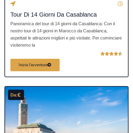
5
Tour Di 14 Giorni Da Casablanca
Panoramica del tour di 14 giorni da Casablanca: Con il
nostro tour di 14 giorni in Marocco da Casablanca,
aspettati le attrazioni migliori e più visitate. Per cominciare
visiteremo la
V





a
Inizia l'avventura
l
u
t
a
€
Da:
z
i
o
n
e
4