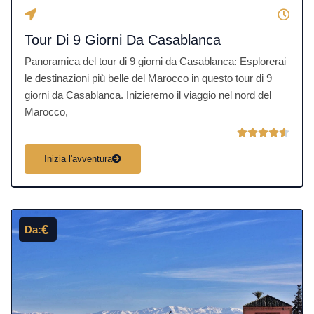
Tour Di 9 Giorni Da Casablanca
Panoramica del tour di 9 giorni da Casablanca: Esplorerai
le destinazioni più belle del Marocco in questo tour di 9
giorni da Casablanca. Inizieremo il viaggio nel nord del
Marocco,
V





a
Inizia l'avventura
l
u
t
a
€
Da:
z
i
o
n
e