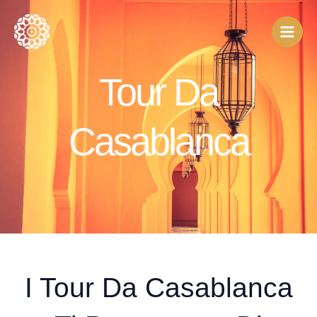
Vai
al
contenuto
Tour Da
Casablanca
I Tour Da Casablanca