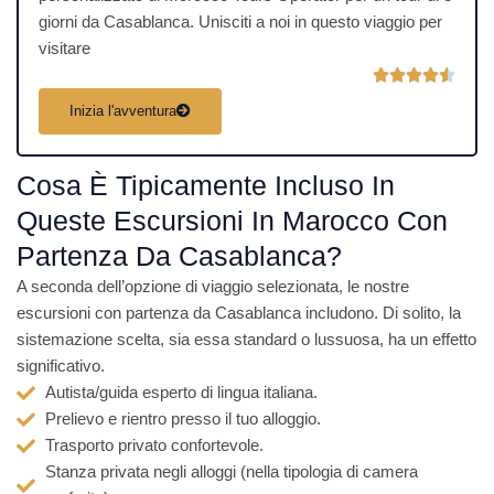
giorni da Casablanca. Unisciti a noi in questo viaggio per
visitare
V





a
Inizia l'avventura
l
u
Cosa È Tipicamente Incluso In
t
a
Queste Escursioni In Marocco Con
z
Partenza Da Casablanca?
i
A seconda dell’opzione di viaggio selezionata, le nostre
o
escursioni con partenza da Casablanca includono. Di solito, la
n
sistemazione scelta, sia essa standard o lussuosa, ha un effetto
e
significativo.
4
Autista/guida esperto di lingua italiana.
.
Prelievo e rientro presso il tuo alloggio.
5
Trasporto privato confortevole.
s
Stanza privata negli alloggi (nella tipologia di camera
u