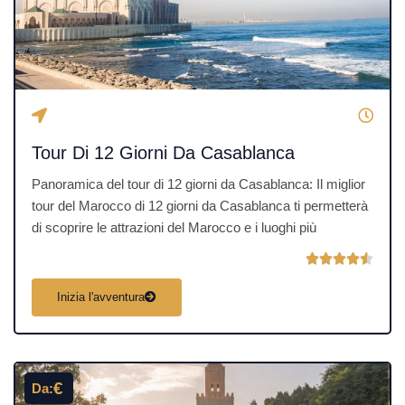
.
5
s
u
5
Tour Di 12 Giorni Da Casablanca
Panoramica del tour di 12 giorni da Casablanca: Il miglior
tour del Marocco di 12 giorni da Casablanca ti permetterà
di scoprire le attrazioni del Marocco e i luoghi più
V





a
Inizia l'avventura
l
u
t
a
€
Da:
z