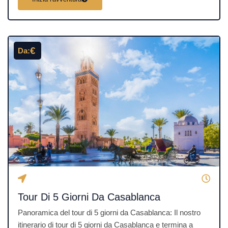
l
u
t
a
€
Da:
z
i
o
n
e
4
.
5
s
u
5
Tour Di 5 Giorni Da Casablanca
Panoramica del tour di 5 giorni da Casablanca: Il nostro
itinerario di tour di 5 giorni da Casablanca e termina a