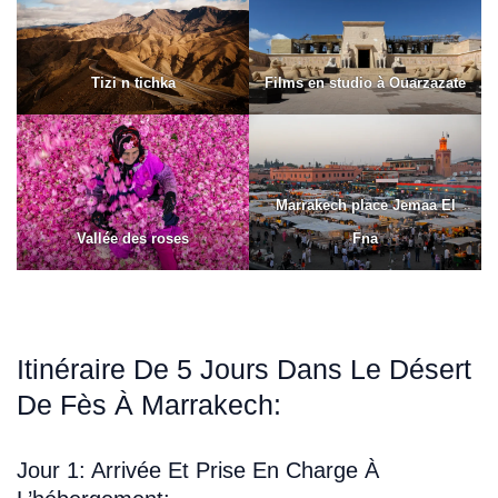
Tizi n tichka
Films en studio à Ouarzazate
Marrakech place Jemaa El
Vallée des roses
Fna
Itinéraire De 5 Jours Dans Le Désert
De Fès À Marrakech:
Jour 1: Arrivée Et Prise En Charge À