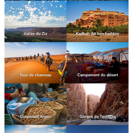
Vallée du Ziz
Kasbah Aït ben haddou
Tour de chameau
Campement du désert
Corporatif Argan
Gorges de Toudgha