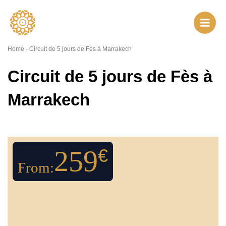
Aller
au
contenu
Home
-
Circuit de 5 jours de Fès à Marrakech
Circuit de 5 jours de Fès à
Marrakech
259
€
From: