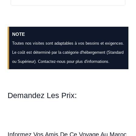
expér
NOTE
Toutes nos visites sont adaptables à vos besoins et exigences.
Le coût est déterminé par la catégorie d'hébergement (Standard
ou Supérieur). Contactez-nous pour plus d'informations.
Demandez Les Prix:
Informez Vos Amis De Ce Voyage Au Maroc.