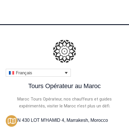
4
.
5
s
u
r
5
Français
Tours Opérateur au Maroc
Maroc Tours Opérateur, nos chauffeurs et guides
expérimentés, visiter le Maroc n’est plus un défi.
N 430 LOT M'HAMID 4, Marrakesh, Morocco