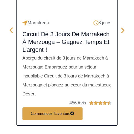
Marrakech
3 jours
Fè
Circuit De 3 Jours De Marrakech
Cir
À Merzouga – Gagnez Temps Et
Che
L’argent !
Aperçu du circuit de 3 jours de Marrakech à
Circu
Merzouga: Embarquez pour un séjour
aperç
inoubliable Circuit de 3 jours de Marrakech à
group
Merzouga et plongez au cœur du majestueux
jours
Désert
456 Avis
N





o
C
Commencez l'aventure
t
é