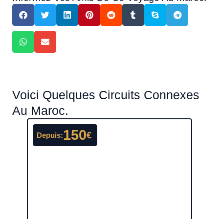
Voici Quelques Circuits Connexes
Au Maroc.
150
€
Depuis:
Depu