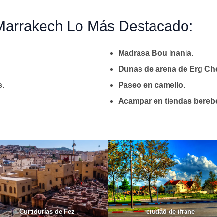
Marrakech Lo Más Destacado:
Madrasa Bou Inania
.
Dunas de arena de Erg Ch
s.
Paseo en camello.
Acampar en tiendas bereb
Curtidurías de Fez
ciudad de ifrane