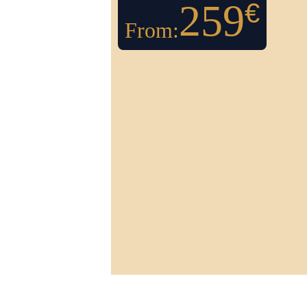
259
€
From: