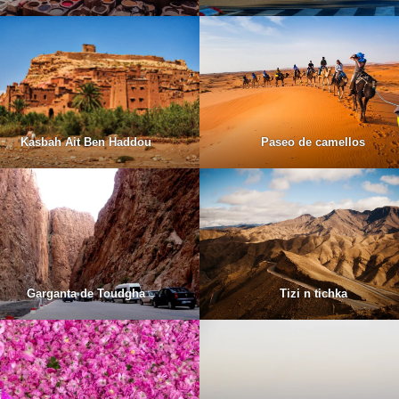
Kasbah Ait Ben Haddou
Paseo de camellos
Garganta de Toudgha
Tizi n tichka