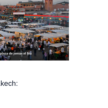
plaza de jemaa el fna
akech: