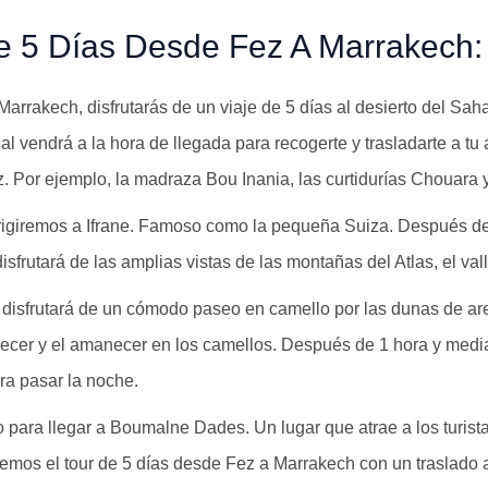
 5 Días Desde Fez A Marrakech:
arrakech, disfrutarás de un viaje de 5 días al desierto del Sa
l vendrá a la hora de llegada para recogerte y trasladarte a tu a
. Por ejemplo, la madraza Bou Inania, las curtidurías Chouara y
 dirigiremos a Ifrane. Famoso como la pequeña Suiza. Después de
sfrutará de las amplias vistas de las montañas del Atlas, el val
 disfrutará de un cómodo paseo en camello por las dunas de ar
rdecer y el amanecer en los camellos. Después de 1 hora y medi
a pasar la noche.
 para llegar a Boumalne Dades. Un lugar que atrae a los turist
iremos el tour de 5 días desde Fez a Marrakech con un traslado 