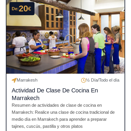
a
20
€
De:
d
o
c
o
n
4
.
5
d
e
Marrakesh
½ Día/Todo el día
5
Actividad De Clase De Cocina En
Marrakech
Resumen de actividades de clase de cocina en
Marrakech: Realice una clase de cocina tradicional de
medio día en Marrakech para aprender a preparar
tajines, cuscús, pastilla y otros platos