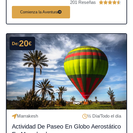
201 Reseñas
V





a
Comienza la Aventura
l
o
r
a
20
€
De:
d
o
c
o
n
4
.
5
d
e
Marrakesh
½ Día/Todo el día
5
Actividad De Paseo En Globo Aerostático