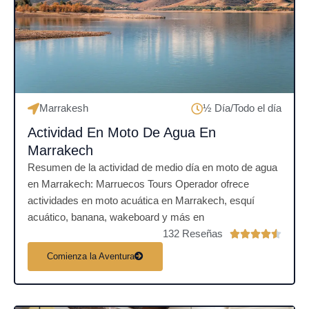
n
4
.
5
d
e
5
Marrakesh
½ Día/Todo el día
Actividad En Moto De Agua En
Marrakech
Resumen de la actividad de medio día en moto de agua
en Marrakech: Marruecos Tours Operador ofrece
actividades en moto acuática en Marrakech, esquí
acuático, banana, wakeboard y más en
132 Reseñas
V





a
Comienza la Aventura
l
o
r