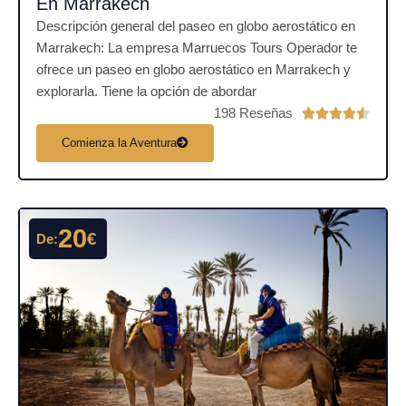
En Marrakech
Descripción general del paseo en globo aerostático en
Marrakech: La empresa Marruecos Tours Operador te
ofrece un paseo en globo aerostático en Marrakech y
explorarla. Tiene la opción de abordar
198 Reseñas
V





a
Comienza la Aventura
l
o
r
a
20
€
De:
d
o
c
o
n
4
.
5