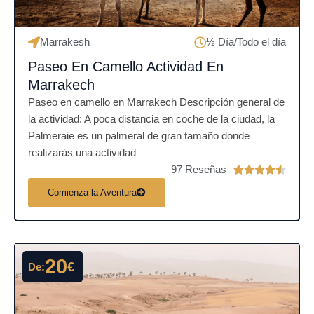
d
e
Marrakesh
½ Día/Todo el día
5
Paseo En Camello Actividad En
Marrakech
Paseo en camello en Marrakech Descripción general de
la actividad: A poca distancia en coche de la ciudad, la
Palmeraie es un palmeral de gran tamaño donde
realizarás una actividad
97 Reseñas
V





a
Comienza la Aventura
l
o
r
a
20
€
De:
d
o
c