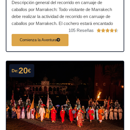
Descripción general del recorrido en carruaje de
caballos por Marrakech: Todo visitante de Marrakech
debe realizar la actividad de recorrido en carruaje de
caballos por Marrakech. El cochero estará encantado
105 Reseñas
V





a
Comienza la Aventura
l
o
r
a
20
€
De:
d
o
c
o
n
4
.
5
d