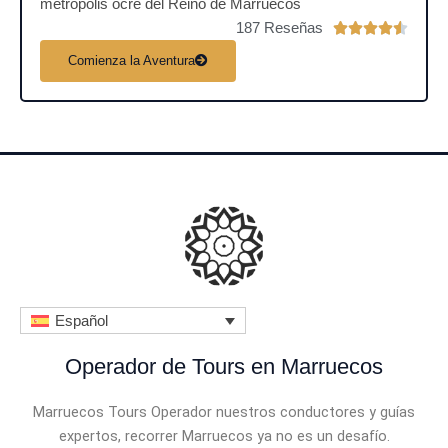
metrópolis ocre del Reino de Marruecos
187 Reseñas
V





a
Comienza la Aventura
l
o
r
a
d
o
c
o
n
4
.
Español
5
Operador de Tours en Marruecos
d
e
Marruecos Tours Operador nuestros conductores y guías
5
expertos, recorrer Marruecos ya no es un desafío.