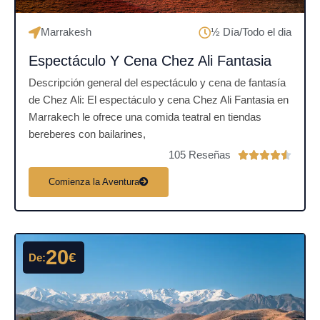
e
5
Marrakesh
½ Día/Todo el dia
Espectáculo Y Cena Chez Ali Fantasia
Descripción general del espectáculo y cena de fantasía
de Chez Ali: El espectáculo y cena Chez Ali Fantasia en
Marrakech le ofrece una comida teatral en tiendas
bereberes con bailarines,
105 Reseñas
V





a
Comienza la Aventura
l
o
r
a
20
€
De:
d
o
c
o