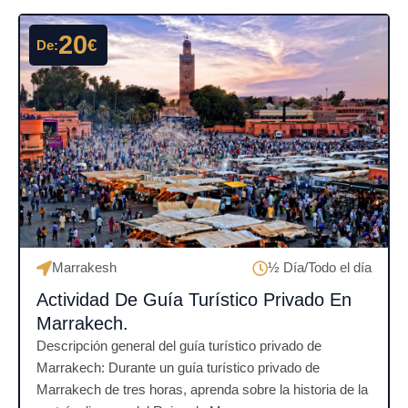
r
a
20
€
De:
d
o
c
o
n
4
.
5
d
e
5
Marrakesh
½ Día/Todo el día
Actividad De Guía Turístico Privado En
Marrakech.
Descripción general del guía turístico privado de
Marrakech: Durante un guía turístico privado de
Marrakech de tres horas, aprenda sobre la historia de la