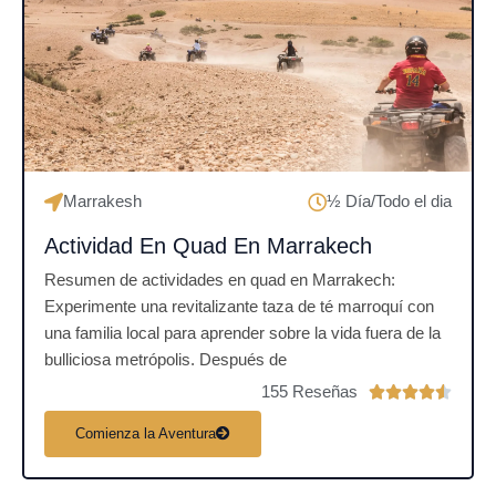
o
n
4
.
5
d
e
5
Marrakesh
½ Día/Todo el dia
Actividad En Quad En Marrakech
Resumen de actividades en quad en Marrakech:
Experimente una revitalizante taza de té marroquí con
una familia local para aprender sobre la vida fuera de la
bulliciosa metrópolis. Después de
155 Reseñas
V





a
Comienza la Aventura
l
o