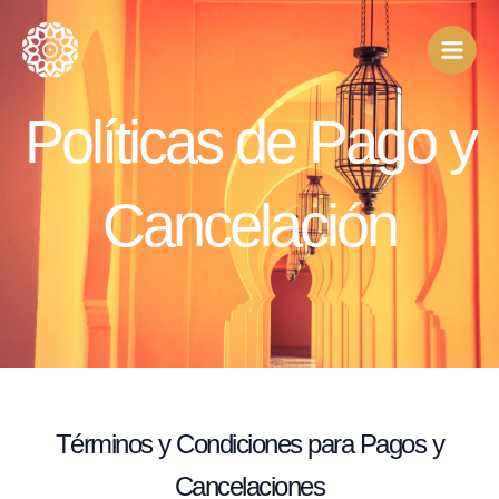
Ir
al
contenido
Políticas de Pago y
Cancelación
Términos y Condiciones para Pagos y
Cancelaciones