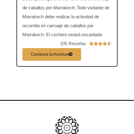
de caballos por Marrakech: Todo visitante de
aero
Marrakech debe realizar la actividad de
Marru
recorrido en carruaje de caballos por
paseo
Marrakech. El cochero estará encantado
explo
105 Reseñas
V





a
Comienza la Aventura
C
l
o
r
a
d
o
c
o
n