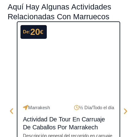
Aquí Hay Algunas Actividades
Relacionadas Con Marruecos
20
€
De:
De:
Marrakesh
½ Día/Todo el día
Ma
Actividad De Tour En Carruaje
Act
De Caballos Por Marrakech
Aer
Descripción general del recorrido en carruaje
Descr