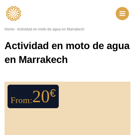
Ir
al
contenido
Home
-
Actividad en moto de agua en Marrakech
Actividad en moto de agua
en Marrakech
20
€
From: