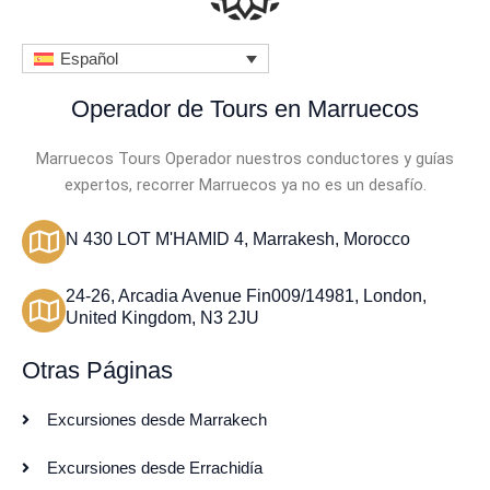
4
Español
.
5
Operador de Tours en Marruecos
d
Marruecos Tours Operador nuestros conductores y guías
e
expertos, recorrer Marruecos ya no es un desafío.
5
N 430 LOT M'HAMID 4, Marrakesh, Morocco
24-26, Arcadia Avenue Fin009/14981, London,
United Kingdom, N3 2JU
Otras Páginas
Excursiones desde Marrakech
Excursiones desde Errachidía