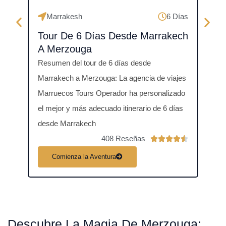
Marrakesh
6 Días
Fe
Tour De 6 Días Desde Marrakech
Tou
A Merzouga
Mer
Resumen del tour de 6 días desde
Resum
Marrakech a Merzouga: La agencia de viajes
Merzo
Marruecos Tours Operador ha personalizado
días 
el mejor y más adecuado itinerario de 6 días
Saha
desde Marrakech
408 Reseñas
V





a
Comienza la Aventura
C
l
o
r
a
Descubre La Magia De Merzouga: