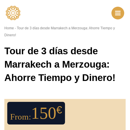
Ir
al
contenido
Home
-
Tour de 3 días desde Marrakech a Merzouga: Ahorre Tiempo y
Dinero!
Tour de 3 días desde
Marrakech a Merzouga:
Ahorre Tiempo y Dinero!
150
€
From: