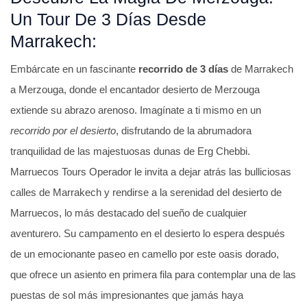
d
Un Tour De 3 Días Desde
o
Marrakech:
c
o
Embárcate en un fascinante
recorrido de 3 días
de Marrakech
n
a Merzouga, donde el encantador desierto de Merzouga
4
extiende su abrazo arenoso. Imagínate a ti mismo en un
.
recorrido por el desierto
, disfrutando de la abrumadora
5
tranquilidad de las majestuosas dunas de Erg Chebbi.
d
Marruecos Tours Operador le invita a dejar atrás las bulliciosas
e
calles de Marrakech y rendirse a la serenidad del desierto de
5
Marruecos, lo más destacado del sueño de cualquier
aventurero. Su campamento en el desierto lo espera después
de un emocionante paseo en camello por este oasis dorado,
que ofrece un asiento en primera fila para contemplar una de las
puestas de sol más impresionantes que jamás haya