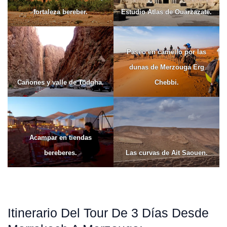
fortaleza bereber.
Estudio Atlas de Ouarzazate.
Paseo en camello por las
dunas de Merzouga Erg
Cañones y valle de Todgha.
Chebbi.
Acampar en tiendas
bereberes.
Las curvas de Ait Saouen.
Itinerario Del Tour De 3 Días Desde