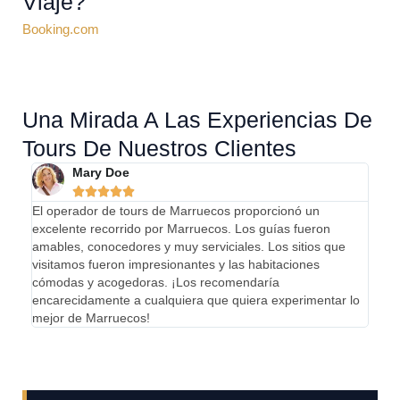
Viaje?
Booking.com
Una Mirada A Las Experiencias De
Tours De Nuestros Clientes
Mary Doe





El operador de tours de Marruecos proporcionó un
¡Mi e
excelente recorrido por Marruecos. Los guías fueron
abso
amables, conocedores y muy serviciales. Los sitios que
llega
visitamos fueron impresionantes y las habitaciones
el pa
cómodas y acogedoras. ¡Los recomendaría
incre
encarecidamente a cualquiera que quiera experimentar lo
enca
mejor de Marruecos!
que b