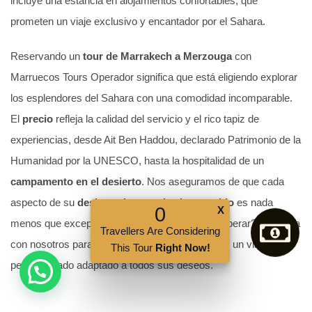
incluye una estancia en alojamientos confortables, que
prometen un viaje exclusivo y encantador por el Sahara.
Reservando un
tour de Marrakech a Merzouga
con
Marruecos Tours Operador significa que está eligiendo explorar
los esplendores del Sahara con una comodidad incomparable.
El
precio
refleja la calidad del servicio y el rico tapiz de
experiencias, desde Ait Ben Haddou, declarado Patrimonio de la
Humanidad por la UNESCO, hasta la hospitalidad de un
campamento en el desierto
. Nos aseguramos de que cada
aspecto de su
desierto de marrakech
recorrido
es nada
0
X
menos que excepcional. Entonces, ¿por qué esperar? Contacta
Travellers Are Considering
con nosotros para lo último
Merzouga
aventura: un viaje
This Tour
Right Now!
personalizado adaptado a todos sus deseos.