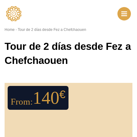
Ir
al
contenido
Home
-
Tour de 2 días desde Fez a Chefchaouen
Tour de 2 días desde Fez a
Chefchaouen
140
€
From: