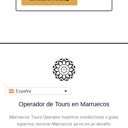
l
o
r
a
d
o
c
o
n
4
Español
.
5
Operador de Tours en Marruecos
d
Marruecos Tours Operador nuestros conductores y guías
e
expertos, recorrer Marruecos ya no es un desafío.
5