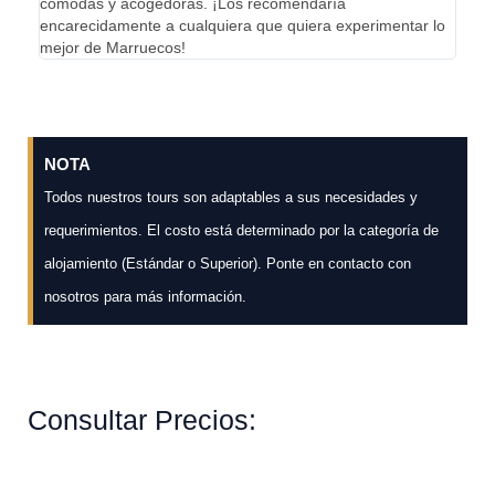
cómodas y acogedoras. ¡Los recomendaría
incre
encarecidamente a cualquiera que quiera experimentar lo
enca
mejor de Marruecos!
que b
NOTA
Todos nuestros tours son adaptables a sus necesidades y
requerimientos. El costo está determinado por la categoría de
alojamiento (Estándar o Superior). Ponte en contacto con
nosotros para más información.
Consultar Precios: