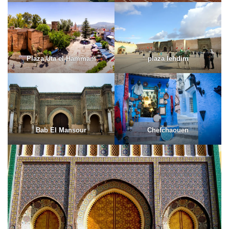
Plaza Uta el-Hammam
plaza lehdim
Bab El Mansour
Chefchaouen