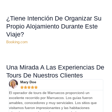
¿Tiene Intención De Organizar Su
Propio Alojamiento Durante Este
Viaje?
Booking.com
Una Mirada A Las Experiencias De
Tours De Nuestros Clientes
Mary Doe





El operador de tours de Marruecos proporcionó un
¡Mi e
excelente recorrido por Marruecos. Los guías fueron
abso
amables, conocedores y muy serviciales. Los sitios que
llega
visitamos fueron impresionantes y las habitaciones
el pa