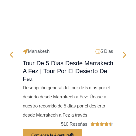
Marrakesh
5 Dias
Fe
Tour De 5 Días Desde Marrakech
Tou
A Fez | Tour Por El Desierto De
Mer
Fez
Resum
Descripción general del tour de 5 días por el
Merzo
desierto desde Marrakech a Fez: Únase a
días 
nuestro recorrido de 5 días por el desierto
Saha
desde Marrakech a Fez a través
510 Reseñas
V





a
Comienza la Aventura
C