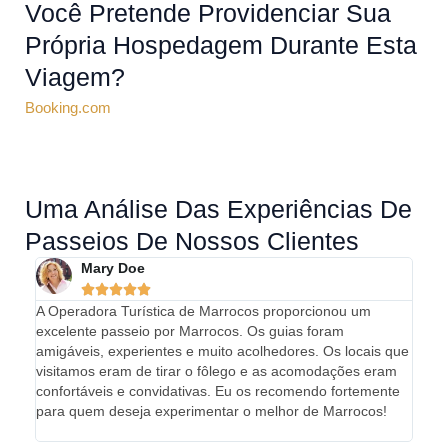
Você Pretende Providenciar Sua
Própria Hospedagem Durante Esta
Viagem?
Booking.com
Uma Análise Das Experiências De
Passeios De Nossos Clientes
Mary Doe





A Operadora Turística de Marrocos proporcionou um
Minha
excelente passeio por Marrocos. Os guias foram
abso
amigáveis, experientes e muito acolhedores. Os locais que
cheg
visitamos eram de tirar o fôlego e as acomodações eram
país.
confortáveis e convidativas. Eu os recomendo fortemente
incri
para quem deseja experimentar o melhor de Marrocos!
Marr
exper