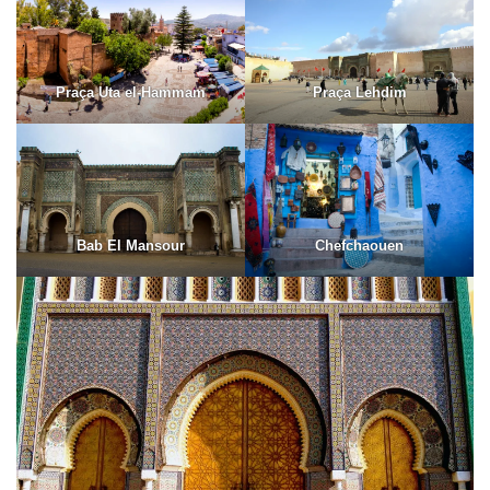
Praça Uta el-Hammam
Praça Lehdim
Bab El Mansour
Chefchaouen