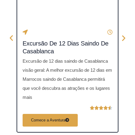
Fe
Excursão De 12 Dias Saindo De
Exc
Casablanca
Mar
Excursão de 12 dias saindo de Casablanca
Excu
visão geral: A melhor excursão de 12 dias em
visão
Marrocos saindo de Casablanca permitirá
Marr
que você descubra as atrações e os lugares
marro
mais
em
C





l
Comece a Aventura
C
a
s