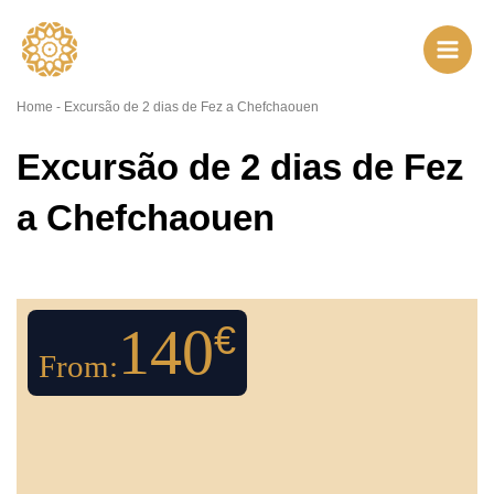
Ir
para
o
conteúdo
Home
-
Excursão de 2 dias de Fez a Chefchaouen
Excursão de 2 dias de Fez
a Chefchaouen
140
€
From: