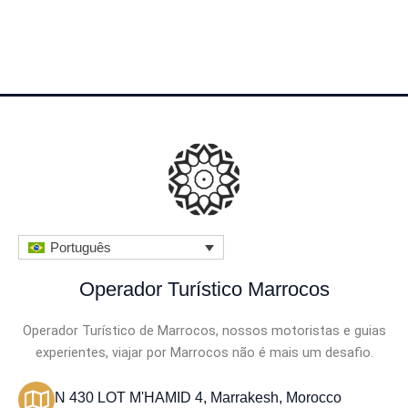
s
i
f
i
c
a
d
o
c
Português
o
Operador Turístico Marrocos
m
o
Operador Turístico de Marrocos, nossos motoristas e guias
experientes, viajar por Marrocos não é mais um desafio.
4
.
N 430 LOT M'HAMID 4, Marrakesh, Morocco