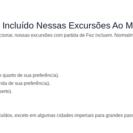
Incluído Nessas Excursões Ao M
onar, nossas excursões com partida de Fez incluem. Normalm
d
o
 quarto de sua preferência).
o
nda de sua preferência).
m
erto).
o
4
cluídos, exceto em algumas cidades imperiais para grandes p
5
d