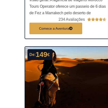
Tours Operator oferece um passeio de 6 dias
de Fez a Marrakech pelo deserto de
234 Avaliações





l
Comece a Aventura
a
s
s
i
149
€
De:
f
i
c
a
c