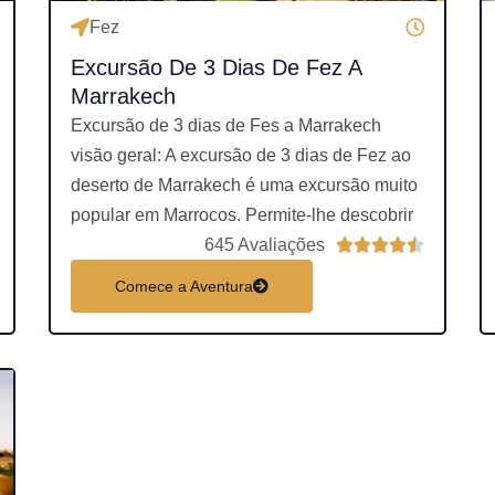
m
m
Fez
o
o
Excursão De 3 Dias De Fez A
4
4
Marrakech
.
Excursão de 3 dias de Fes a Marrakech
5
5
visão geral: A excursão de 3 dias de Fez ao
d
d
deserto de Marrakech é uma excursão muito
e
popular em Marrocos. Permite-lhe descobrir
5
5
C
C
645 Avaliações





l
Comece a Aventura
a
s
s
i
f
i
c