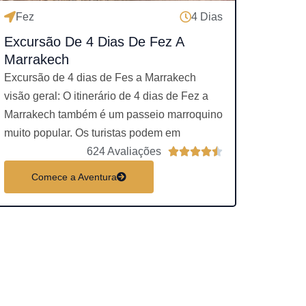
m
Fez
4 Dias
o
Excursão De 4 Dias De Fez A
4
Marrakech
.
Excursão de 4 dias de Fes a Marrakech
5
visão geral: O itinerário de 4 dias de Fez a
d
Marrakech também é um passeio marroquino
e
muito popular. Os turistas podem em
5
C
624 Avaliações





l
Comece a Aventura
a
s
s
i
f
i
c