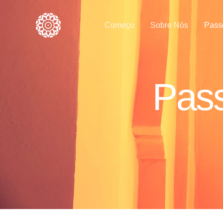
Ir
para
Começo
Sobre Nós
Pass
o
conteúdo
Pass