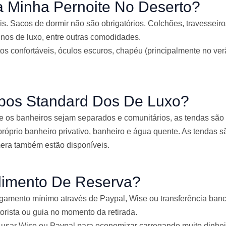
a Minha Pernoite No Deserto?
5
. Sacos de dormir não são obrigatórios. Colchões, travesseir
 nos de luxo, entre outras comodidades.
 confortáveis, óculos escuros, chapéu (principalmente no ver
pos Standard Dos De Luxo?
 os banheiros sejam separados e comunitários, as tendas são 
róprio banheiro privativo, banheiro e água quente. As tendas
mera também estão disponíveis.
imento De Reserva?
amento mínimo através de Paypal, Wise ou transferência bancá
orista ou guia no momento da retirada.
 usar Wise ou Paypal para economizar carregando muito dinhei