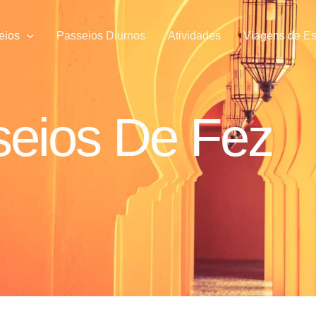
eios
Passeios Diurnos
Atividades
Viagens de Es
eios De Fez