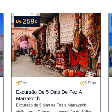
259
€
De:
Fez
5 Dias
Excursão De 5 Dias De Fez A
Marrakech
Excursão de 5 dias de Fes a Marrakech
visão geral: Com nossa excursão de 5 dias