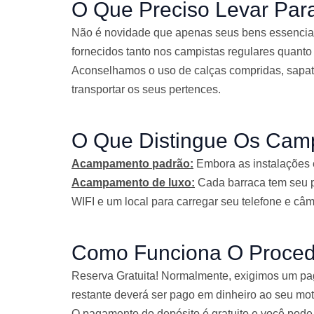
O Que Preciso Levar Par
e
Não é novidade que apenas seus bens essenciais
fornecidos tanto nos campistas regulares quanto
Aconselhamos o uso de calças compridas, sapatos
transportar os seus pertences.
O Que Distingue Os Cam
Acampamento padrão:
Embora as instalações e
Acampamento de luxo:
Cada barraca tem seu p
WIFI e um local para carregar seu telefone e câ
Como Funciona O Proced
Reserva Gratuita! Normalmente, exigimos um pag
restante deverá ser pago em dinheiro ao seu mot
O pagamento do depósito é gratuito e você pode