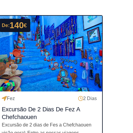
140
€
De:
Fez
2 Dias
Excursão De 2 Dias De Fez A
Chefchaouen
Excursão de 2 dias de Fes a Chefchaouen
visão geral: Entre as nossas viagens