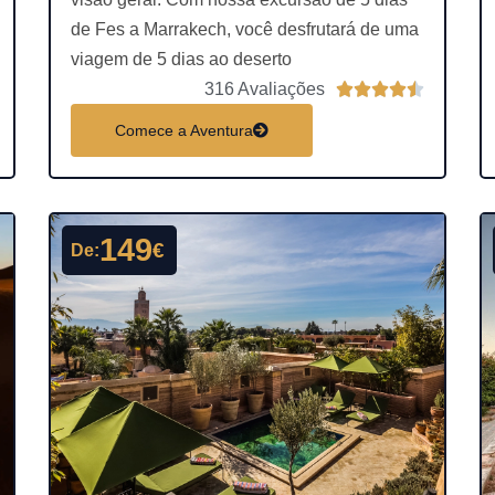
de Fes a Marrakech, você desfrutará de uma
viagem de 5 dias ao deserto
C
C
316 Avaliações





l
Comece a Aventura
a
s
s
i
149
€
De:
f
i
c
a
d
d
o
o
c
o
o