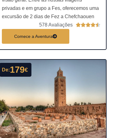
privadas e em grupo a Fes, oferecemos uma
excursão de 2 dias de Fez a Chefchaouen
C
578 Avaliações





l
Comece a Aventura
a
s
s
i
179
€
De:
f
i
c
a
d
o
c
o