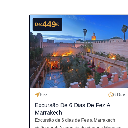
449
€
De:
Fez
6 Dias
Excursão De 6 Dias De Fez A
Marrakech
Excursão de 6 dias de Fes a Marrakech
visão geral: A agência de viagens Morocco