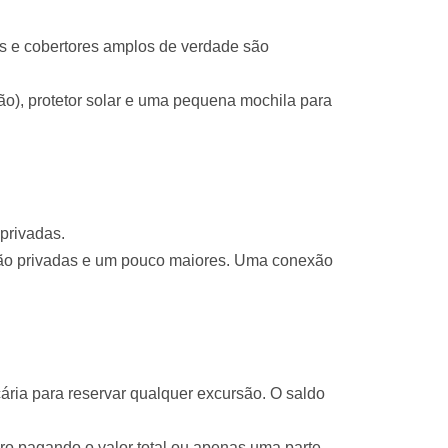
os e cobertores amplos de verdade são
ão), protetor solar e uma pequena mochila para
privadas.
 são privadas e um pouco maiores. Uma conexão
ria para reservar qualquer excursão. O saldo
ro pagando o valor total ou apenas uma parte