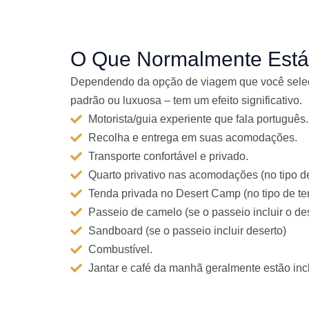
s
i
f
O Que Normalmente Está 
i
Dependendo da opção de viagem que você seleci
c
padrão ou luxuosa – tem um efeito significativo.
a
Motorista/guia experiente que fala português.
Recolha e entrega em suas acomodações.
Transporte confortável e privado.
c
Quarto privativo nas acomodações (no tipo de
Tenda privada no Desert Camp (no tipo de te
Passeio de camelo (se o passeio incluir o des
Sandboard (se o passeio incluir deserto)
Combustível.
.
Jantar e café da manhã geralmente estão in