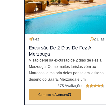
a
c
Fez
2 Dias
Excursão De 2 Dias De Fez A
Merzouga
.
Visão geral da excursão de 2 dias de Fez a
Merzouga: Como muitos turistas vêm ao
Marrocos, a maioria deles pensa em visitar o
e
deserto do Saara. Merzouga é um
578 Avaliações





l
Comece a Aventura
a
s