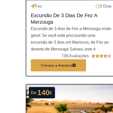
Fez
3 Dias
Excursão De 3 Dias De Fez A
Merzouga
.
Excursão de 3 dias de Fes a Merzouga visão
geral: Se você está procurando uma
excursão de 3 dias em Marrocos, de Fes ao
e
deserto de Merzouga Sahara, este é
738 Avaliações





l
Comece a Aventura
a
s
s
i
140
€
De:
f
i
c