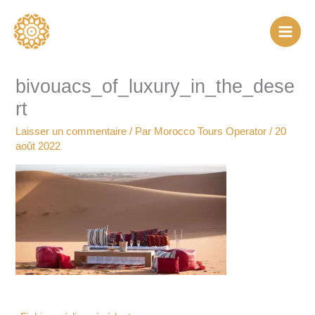
Aller
au
contenu
bivouacs_of_luxury_in_the_dese
rt
Laisser un commentaire
/ Par
Morocco Tours Operator
/
20
août 2022