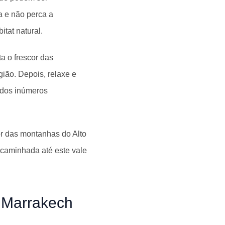
a e não perca a
tat natural.
a o frescor das
ião. Depois, relaxe e
 dos inúmeros
r das montanhas do Alto
a caminhada até este vale
 Marrakech