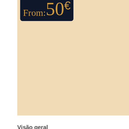
50
€
From:
Visão geral