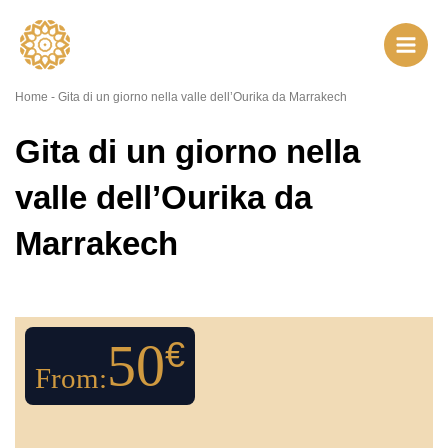
Vai
al
contenuto
Home
-
Gita di un giorno nella valle dell’Ourika da Marrakech
Gita di un giorno nella
valle dell’Ourika da
Marrakech
50
€
From: