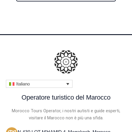
u
t
a
z
i
o
n
e
4
Italiano
.
5
Operatore turistico del Marocco
s
Morocco Tours Operator, i nostri autisti e guide esperti,
u
visitare il Marocco non è più una sfida.
5