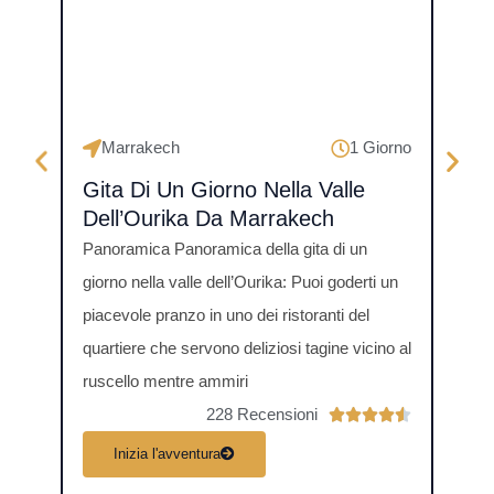
Marrakech
1 Giorno
Ma
Gita Di Un Giorno Nella Valle
Git
Dell’Ourika Da Marrakech
Ouz
Panoramica Panoramica della gita di un
Gita 
giorno nella valle dell’Ourika: Puoi goderti un
Marra
piacevole pranzo in uno dei ristoranti del
giorn
quartiere che servono deliziosi tagine vicino al
per a
ruscello mentre ammiri
228 Recensioni
V





a
Inizia l'avventura
I
l