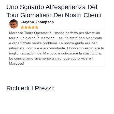
Uno Sguardo All'esperienza Del
Tour Giornaliero Dei Nostri Clienti
Clayton Thompson





Morocco Tours Operator è il modo perfetto per vivere un
Il no
tour di un giorno in Marocco. Il tour è stato ben pianificato
incre
e organizzato senza problemi. La nostra guida era ben
merav
informata, cordiale e accomodante. Dobbiamo esplorare le
ben i
migliori attrazioni del Marocco e conoscere la sua cultura.
Ci si
Lo consigliamo vivamente a chiunque voglia vivere il
lo co
Marocco!
Richiedi I Prezzi: