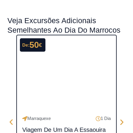
Veja Excursões Adicionais
Semelhantes Ao Dia Do Marrocos
50
€
De:
De:
Marraquexe
1 Dia
Ma
Viagem De Um Dia A Essaouira
Via