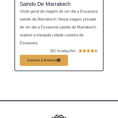
Saindo De Marrakech
Sai
Visão geral da viagem de um dia a Essaouira
Visão
saindo de Marrakech: Nesta viagem privada
Ouar
de um dia a Essaouria saindo de Marrakech,
de um
explore a tranquila cidade costeira de
Marra
Essaouira.
pode
361 Avaliações
C





l
Comece a Aventura
C
a
s
s
i
f
i
c