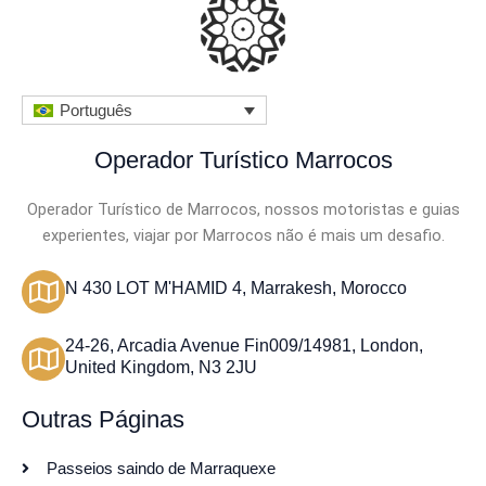
a
d
o
Português
c
o
Operador Turístico Marrocos
m
Operador Turístico de Marrocos, nossos motoristas e guias
o
experientes, viajar por Marrocos não é mais um desafio.
4
.
N 430 LOT M'HAMID 4, Marrakesh, Morocco
5
d
24-26, Arcadia Avenue Fin009/14981, London,
United Kingdom, N3 2JU
e
5
Outras Páginas
Passeios saindo de Marraquexe