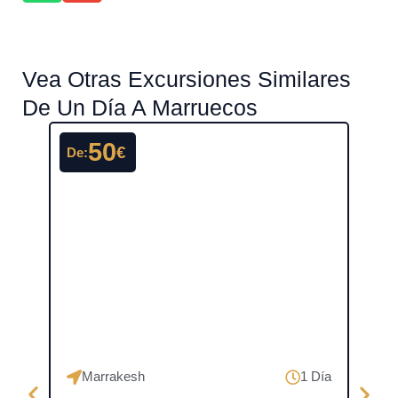
Vea Otras Excursiones Similares
De Un Día A Marruecos
50
€
De:
De:
Marrakesh
1 Día
Ma