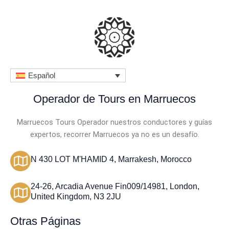
c
o
n
4
.
Español
5
Operador de Tours en Marruecos
d
e
Marruecos Tours Operador nuestros conductores y guías
expertos, recorrer Marruecos ya no es un desafío.
5
N 430 LOT M'HAMID 4, Marrakesh, Morocco
24-26, Arcadia Avenue Fin009/14981, London,
United Kingdom, N3 2JU
Otras Páginas