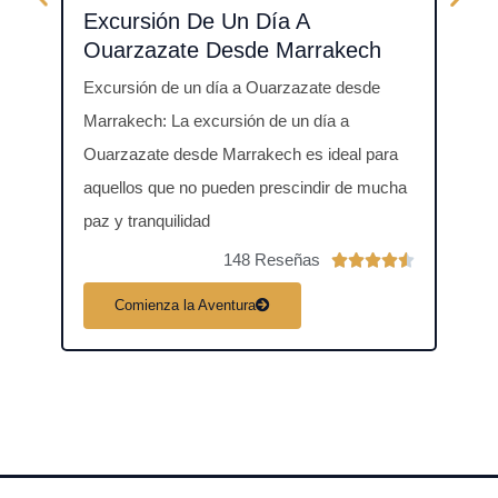
Excursión De Un Día A
Exc
Ouarzazate Desde Marrakech
Des
Excursión de un día a Ouarzazate desde
Excur
Marrakech: La excursión de un día a
Descr
Ouarzazate desde Marrakech es ideal para
día a
aquellos que no pueden prescindir de mucha
puebl
paz y tranquilidad
148 Reseñas
V





a
Comienza la Aventura
C
l
o
r
a
d
o