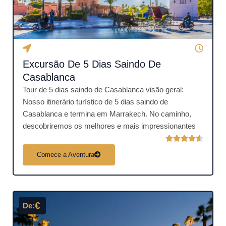
c
o
m
o
4
Excursão De 5 Dias Saindo De
.
5
Casablanca
d
Tour de 5 dias saindo de Casablanca visão geral:
e
Nosso itinerário turístico de 5 dias saindo de
5
Casablanca e termina em Marrakech. No caminho,
descobriremos os melhores e mais impressionantes
C





l
Comece a Aventura
a
s
s
i
€
De:
f
i