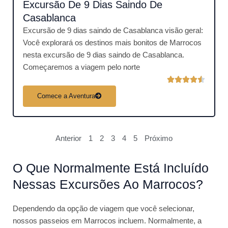
Excursão De 9 Dias Saindo De
.
5
Casablanca
d
Excursão de 9 dias saindo de Casablanca visão geral:
e
Você explorará os destinos mais bonitos de Marrocos
5
nesta excursão de 9 dias saindo de Casablanca.
Começaremos a viagem pelo norte
C





l
Comece a Aventura
a
s
s
Anterior
1
2
3
4
5
Próximo
i
f
O Que Normalmente Está Incluído
i
c
Nessas Excursões Ao Marrocos?
a
d
Dependendo da opção de viagem que você selecionar,
o
nossos passeios em Marrocos incluem. Normalmente, a
c