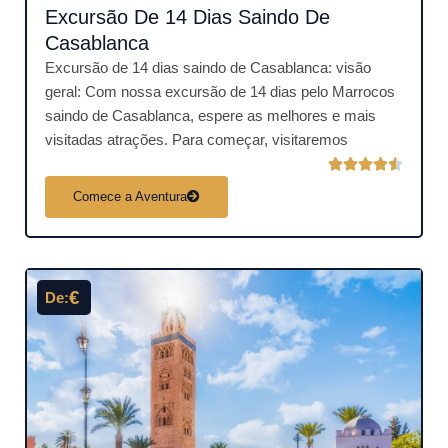
Excursão De 14 Dias Saindo De
.
5
Casablanca
d
Excursão de 14 dias saindo de Casablanca: visão
e
geral: Com nossa excursão de 14 dias pelo Marrocos
5
saindo de Casablanca, espere as melhores e mais
visitadas atrações. Para começar, visitaremos
C





l
Comece a Aventura
a
s
s
i
€
De:
f
i
c
a
d
o