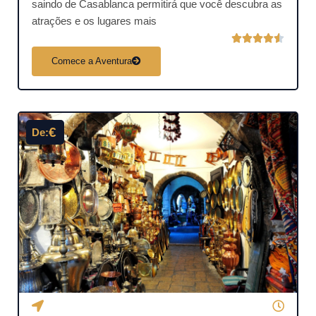
saindo de Casablanca permitirá que você descubra as
atrações e os lugares mais
C





l
Comece a Aventura
a
s
s
i
€
De:
f
i
c
a
d
o
c
o
m
o
4