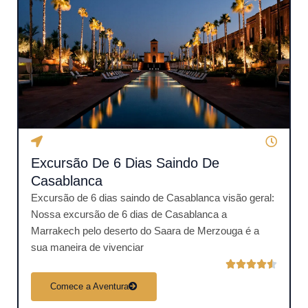
c
a
d
o
c
o
m
o
4
Excursão De 6 Dias Saindo De
.
5
Casablanca
d
Excursão de 6 dias saindo de Casablanca visão geral:
e
Nossa excursão de 6 dias de Casablanca a
5
Marrakech pelo deserto do Saara de Merzouga é a
sua maneira de vivenciar
C





l
Comece a Aventura
a