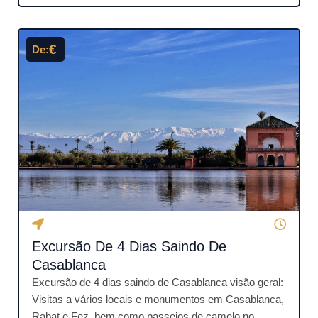
s
s
i
€
De:
f
i
c
a
d
o
c
o
m
o
4
Excursão De 4 Dias Saindo De
.
5
Casablanca
d
Excursão de 4 dias saindo de Casablanca visão geral:
e
Visitas a vários locais e monumentos em Casablanca,
5
Rabat e Fez, bem como passeios de camelo no