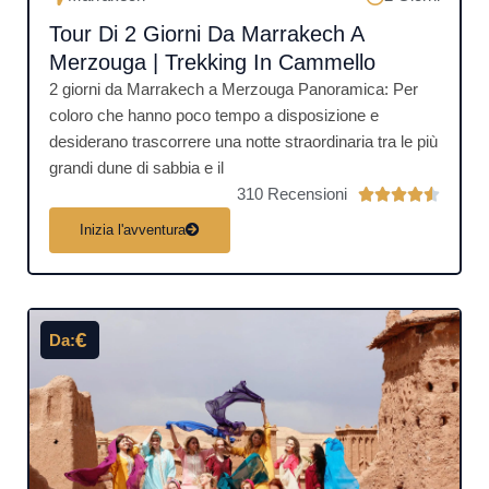
Tour Di 2 Giorni Da Marrakech A
Merzouga | Trekking In Cammello
2 giorni da Marrakech a Merzouga Panoramica: Per
coloro che hanno poco tempo a disposizione e
desiderano trascorrere una notte straordinaria tra le più
grandi dune di sabbia e il
310 Recensioni
V





a
Inizia l'avventura
l
u
t
a
€
Da:
z
i
o
n
e
4