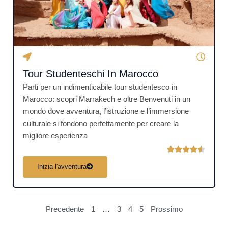
.
5
s
u
5
Tour Studenteschi In Marocco
Parti per un indimenticabile tour studentesco in
Marocco: scopri Marrakech e oltre Benvenuti in un
mondo dove avventura, l’istruzione e l’immersione
culturale si fondono perfettamente per creare la
migliore esperienza
V





a
Inizia l'avventura
l
u
t
Precedente
1
…
3
4
5
Prossimo
a
z