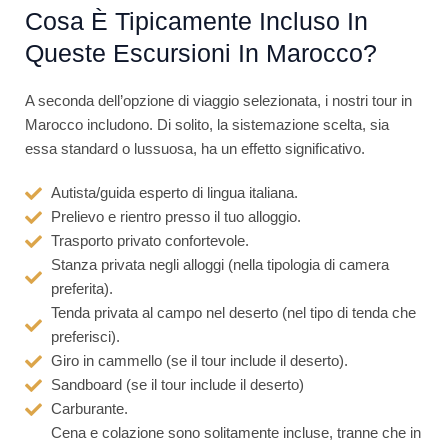
i
Cosa È Tipicamente Incluso In
o
Queste Escursioni In Marocco?
n
e
A seconda dell’opzione di viaggio selezionata, i nostri tour in
4
Marocco includono. Di solito, la sistemazione scelta, sia
.
essa standard o lussuosa, ha un effetto significativo.
5
s
Autista/guida esperto di lingua italiana.
u
Prelievo e rientro presso il tuo alloggio.
5
Trasporto privato confortevole.
Stanza privata negli alloggi (nella tipologia di camera
preferita).
Tenda privata al campo nel deserto (nel tipo di tenda che
preferisci).
Giro in cammello (se il tour include il deserto).
Sandboard (se il tour include il deserto)
Carburante.
Cena e colazione sono solitamente incluse, tranne che in