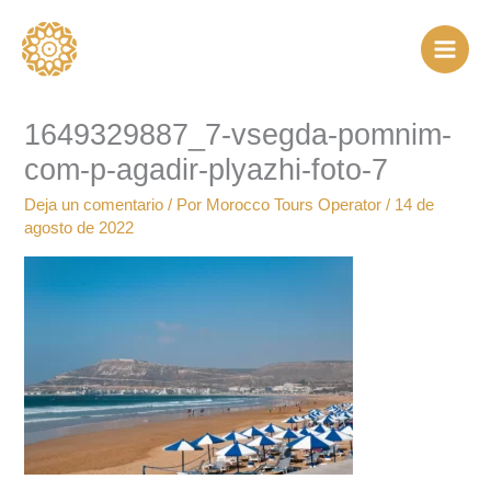
Ir
al
contenido
1649329887_7-vsegda-pomnim-
com-p-agadir-plyazhi-foto-7
Deja un comentario
/ Por
Morocco Tours Operator
/
14 de
agosto de 2022