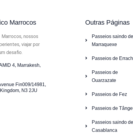
ico Marrocos
Outras Páginas
e Marrocos, nossos
Passeios saindo d
erientes, viajar por
Marraquexe
um desafio.
Passeios de Errach
MID 4, Marrakesh,
Passeios de
Ouarzazate
 Avenue Fin009/14981,
 Kingdom, N3 2JU
Passeios de Fez
Passeios de Tânge
Passeios saindo d
Casablanca