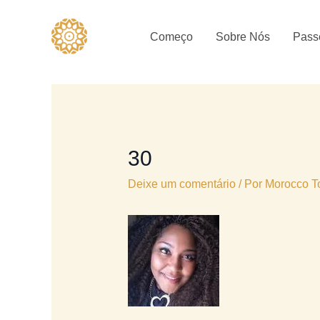
Ir
para
Começo
Sobre Nós
Pass
o
conteúdo
30
Deixe um comentário
/ Por
Morocco T