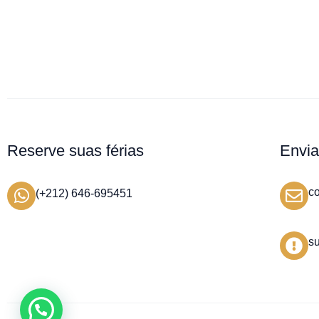
Reserve suas férias
Envia
c
(+212) 646-695451
s