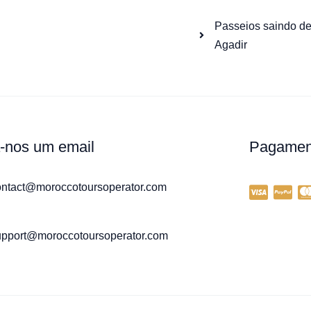
Passeios saindo d
Agadir
-nos um email
Pagamen
ontact@moroccotoursoperator.com
upport@moroccotoursoperator.com