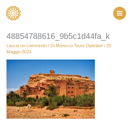
Vai
al
contenuto
48854788616_9b5c1d44fa_k
Lascia un commento
/ Di
Morocco Tours Operator
/
20
Maggio 2023