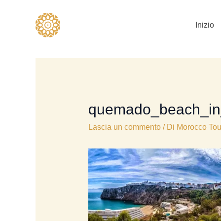
Vai
al
Inizio
contenuto
quemado_beach_in
Lascia un commento
/ Di
Morocco Tou