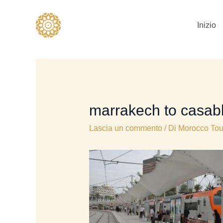
Vai
al
Inizio
contenuto
marrakech to casabl
Lascia un commento
/ Di
Morocco Tou