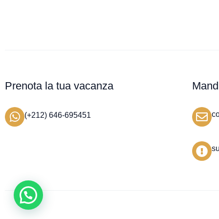
Prenota la tua vacanza
Manda
c
(+212) 646-695451
s