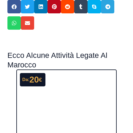
Ecco Alcune Attività Legate Al
Marocco
20
€
Da:
Da: