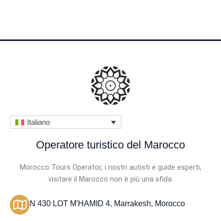
t
a
z
i
o
n
e
4
Italiano
.
5
Operatore turistico del Marocco
s
Morocco Tours Operator, i nostri autisti e guide esperti,
u
visitare il Marocco non è più una sfida.
5
N 430 LOT M'HAMID 4, Marrakesh, Morocco