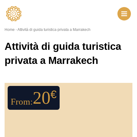
Vai
al
contenuto
Home
-
Attività di guida turistica privata a Marrakech
Attività di guida turistica
privata a Marrakech
20
€
From: