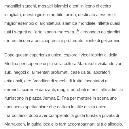
magnifici stucchi, mosaici islamici e tetti in legno di cedro
intagliato, questo gioiello architettonico, destinato a essere il
miglior esempio di architettura islamica mondiale, riflette quasi
tutti i segreti dell’arte ispano-moresca. È circondato da giardini
moreschi con aranci, cipressi e profumate piante di gelsomino.
Dopo questa esperienza unica, esplora i vicoli labirintici della
Medina per saperne di più sulla cultura Marrakchi visitando vari
suk, negozi di alimentari profumati, case da tè, laboratori
artigianali, ecc. Venditori di succhi di frutta, incantatori di
serpenti, scimmie danzanti, maghi, acrobati e molti altri artisti si
riuniscono in piazza Jemaa El Fna per mettere in scena uno
spettacolo spettacolare che cattura lo stile di vita unico
marocchino, dopo aver completato la guida turistica privata di
Marrakech, la guida locale lo farà accompagnarti al tuo alloggio.