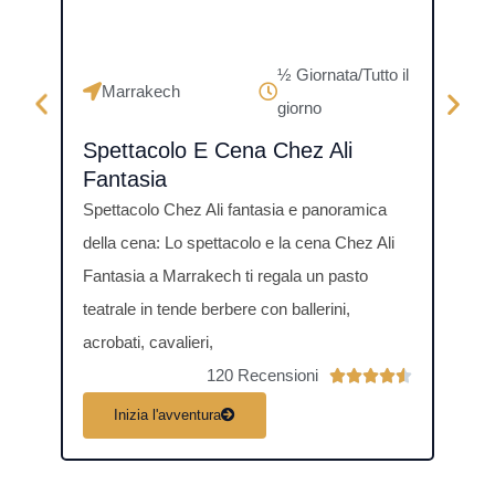
½ Giornata/Tutto il
Marrakech
Ma
giorno
Spettacolo E Cena Chez Ali
Att
Fantasia
Mar
Spettacolo Chez Ali fantasia e panoramica
Panor
della cena: Lo spettacolo e la cena Chez Ali
Jet s
Fantasia a Marrakech ti regala un pasto
offre
teatrale in tende berbere con ballerini,
nauti
acrobati, cavalieri,
Lalla
120 Recensioni
V





a
Inizia l'avventura
I
l
u