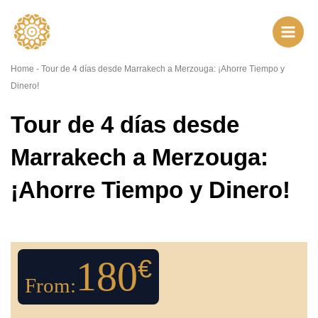
Ir
al
contenido
Home
-
Tour de 4 días desde Marrakech a Merzouga: ¡Ahorre Tiempo y
Dinero!
Tour de 4 días desde
Marrakech a Merzouga:
¡Ahorre Tiempo y Dinero!
180
€
From: