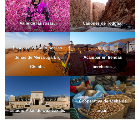
Valle de las rosas.
Cañones de Todgha.
Paseo en camello por las
dunas de Merzouga Erg
Acampar en tiendas
Chebbi.
bereberes.
Cooperativa de aceite de
Estudio Atlas de Ouarzazate.
argán.