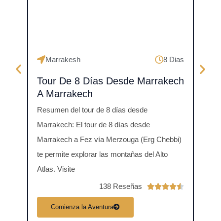
Marrakesh
8 Dias
Tour De 8 Días Desde Marrakech
Via
A Marrakech
Embár
Resumen del tour de 8 días desde
a Ma
Marrakech: El tour de 8 días desde
Bien
Marrakech a Fez vía Merzouga (Erg Chebbi)
educa
te permite explorar las montañas del Alto
combi
Atlas. Visite
138 Reseñas
V





a
Comienza la Aventura
C
l