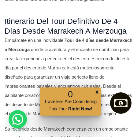
Itinerario Del Tour Definitivo De 4
Días Desde Marrakech A Merzouga
Embárcate en una inolvidable
Tour de 4 días desde Marrakech
a Merzouga
donde la aventura y el encanto se combinan para
crear la experiencia perfecta en el desierto. El recorrido de este
día por el desierto de Marrakech está meticulosamente
diseñado para garantizar un viaje perfecto lleno de
impresionantes paisajes y encuentros culturales. Desde el
0
X
palpitante corazón de Marrakech hasta las serenas extensiones
Travellers Are Considering
del desierto de Merzouga, cada momento de este recorrido por
This Tour
Right Now!
el desierto de Marruecos captura la esencia de la región.
Su recorrido desde Marrakech comienza con un emocionante