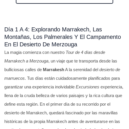
o
r
a
Día 1 A 4: Explorando Marrakech, Las
d
Montañas, Los Palmerales Y El Campamento
o
En El Desierto De Merzouga
c
La magia comienza con nuestro
Tour de 4 días desde
o
Marrakech a Merzouga
, un viaje que te transporta desde las
n
bulliciosas calles de
Marrakesh
A la serenidad del
desierto de
4
marruecos
. Tus días están cuidadosamente planificados para
.
garantizar una experiencia inolvidable
Excursiones
experiencia,
5
llena de la cruda belleza de varios paisajes y la rica cultura que
d
define esta región. En el primer día de su recorrido por el
e
desierto de Marrakech, quedará fascinado por las maravillas
5
históricas de la propia Marrakech antes de aventurarse en las