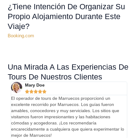
¿Tiene Intención De Organizar Su
Propio Alojamiento Durante Este
Viaje?
Booking.com
Una Mirada A Las Experiencias De
Tours De Nuestros Clientes
Mary Doe





El operador de tours de Marruecos proporcionó un
¡Mi e
excelente recorrido por Marruecos. Los guías fueron
abso
amables, conocedores y muy serviciales. Los sitios que
llega
visitamos fueron impresionantes y las habitaciones
el pa
cómodas y acogedoras. ¡Los recomendaría
incre
encarecidamente a cualquiera que quiera experimentar lo
enca
mejor de Marruecos!
que b